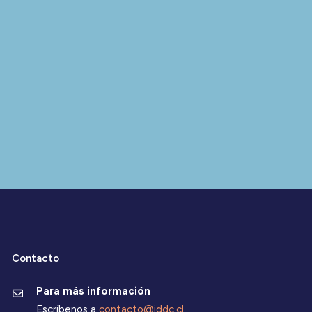
Contacto
Para más información
Escríbenos a
contacto@iddc.cl