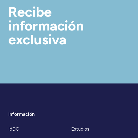
Recibe
información
exclusiva
Información
IdDC
Estudios