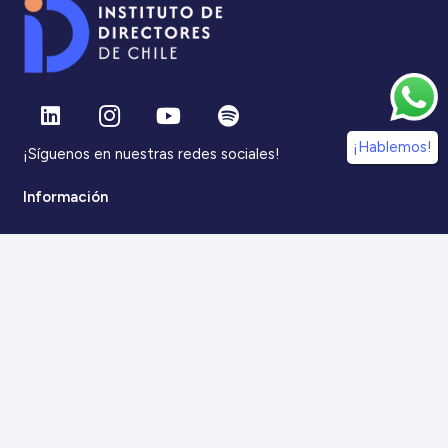
¡Hablemos!
¡Síguenos en nuestras redes sociales!
Información
IdDC
Estudios
Noticias
Alumni
Eventos
IdDC Community
Formación
Acceso AulaIDDC
Nosotros
Canal de denuncias