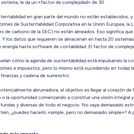
n sistema, le da un «factor de complejidad» de 30.
tentabilidad en gran parte del mundo no están establecidos, 
nformes de Sustentabilidad Corporativa en la Unión Europea, la
mes de carbono de la SEC) no están alineados. Eso significa que
. Y los datos que requieren se almacenan en hasta 20 sistema
energía hasta software de contabilidad. El factor de compleji
velan cómo la agenda de sustentabilidad está impulsando la c
nformes e impuestos, pero lo mismo está sucediendo en todas la
 finanzas y cadena de suministro.
otencialmente abrumadora, el objetivo es llegar al corazón de 
o o la oportunidad comenzando a construir una visión integral y 
rofundas y diversas de todo el negocio. No vaya demasiado es
in, ¿puedes hacerlo «simple, pero no demasiado simple»? A par
nde más importa