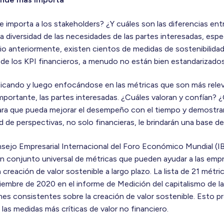
e importa a los stakeholders? ¿Y cuáles son las diferencias ent
a diversidad de las necesidades de las partes interesadas, esp
io anteriormente, existen cientos de medidas de sostenibilida
 de los KPI financieros, a menudo no están bien estandarizados
ificando y luego enfocándose en las métricas que son más rele
mportante, las partes interesadas. ¿Cuáles valoran y confían? 
para que pueda mejorar el desempeño con el tiempo y demostrar 
 de perspectivas, no solo financieras, le brindarán una base d
nsejo Empresarial Internacional del Foro Económico Mundial (I
un conjunto universal de métricas que pueden ayudar a las em
 creación de valor sostenible a largo plazo. La lista de 21 métri
iembre de 2020 en el informe de Medición del capitalismo de la
es consistentes sobre la creación de valor sostenible. Esto 
 las medidas más críticas de valor no financiero.