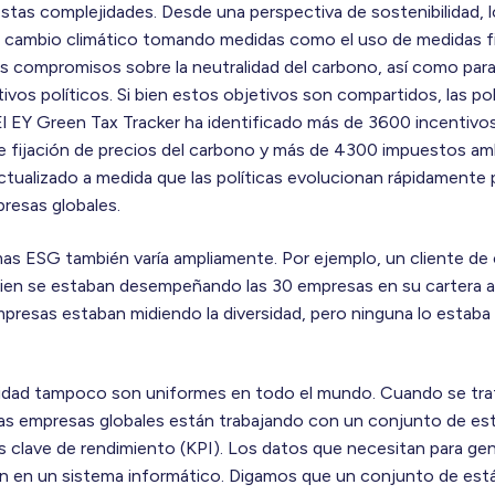
tas complejidades. Desde una perspectiva de sostenibilidad, 
cambio climático tomando medidas como el uso de medidas fisc
s compromisos sobre la neutralidad del carbono, así como para
ivos políticos. Si bien estos objetivos son compartidos, las pol
El EY Green Tax Tracker ha identificado más de 3600 incentivos
 de fijación de precios del carbono y más de 4300 impuestos a
tualizado a medida que las políticas evolucionan rápidamente 
resas globales.
as ESG también varía ampliamente. Por ejemplo, un cliente de ca
bien se estaban desempeñando las 30 empresas en su cartera a 
presas estaban midiendo la diversidad, pero ninguna lo estaba
lidad tampoco son uniformes en todo el mundo. Cuando se trat
las empresas globales están trabajando con un conjunto de est
s clave de rendimiento (KPI). Los datos que necesitan para ge
 en un sistema informático. Digamos que un conjunto de está