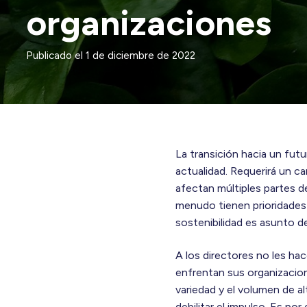
organizaciones
Publicado el
1 de diciembre de 2022
La transición hacia un fut
actualidad. Requerirá un c
afectan múltiples partes d
menudo tienen prioridades 
sostenibilidad es asunto d
A los directores no les ha
enfrentan sus organizacion
variedad y el volumen de al
debilitar el impulso. Es po