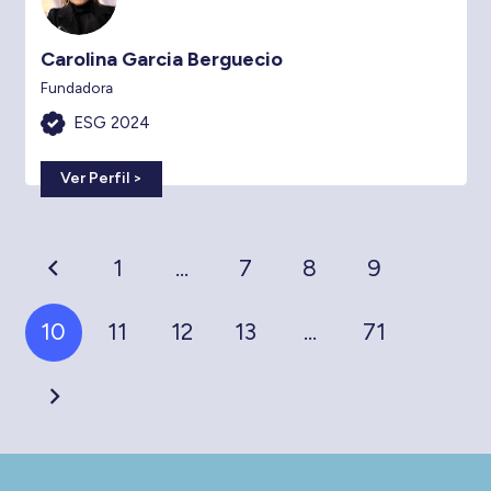
Carolina Garcia Berguecio
Fundadora
ESG 2024
Ver Perfil >
1
…
7
8
9
10
11
12
13
…
71