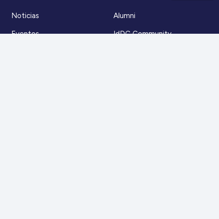
Noticias
Alumni
Eventos
IdDC Community
Formación
Acceso AulaIDDC
Nosotros
Canal de denuncias
Contacto
Para más información
Escríbenos a
contacto@iddc.cl
O llámanos al
22 5706045
Zoco Santiago, Av. La Dehesa 1500, oficina 802,
Lo Barnechea