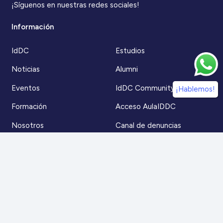
¡Síguenos en nuestras redes sociales!
Información
IdDC
Estudios
Noticias
Alumni
Eventos
IdDC Community
¡Hablemos!
Formación
Acceso AulaIDDC
Nosotros
Canal de denuncias
Contacto
Para más información
Escríbenos a
contacto@iddc.cl
O llámanos al
22 5706045