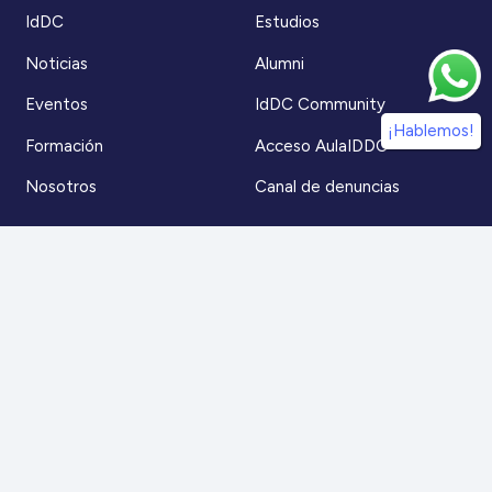
IdDC
Estudios
Noticias
Alumni
Eventos
IdDC Community
¡Hablemos!
Formación
Acceso AulaIDDC
Nosotros
Canal de denuncias
Contacto
Para más información
Escríbenos a
contacto@iddc.cl
O llámanos al
22 5706045
Zoco Santiago, Av. La Dehesa 1500, oficina 802,
Lo Barnechea