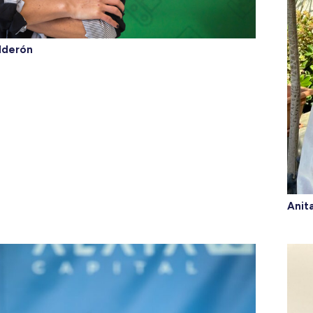
lderón
Anit