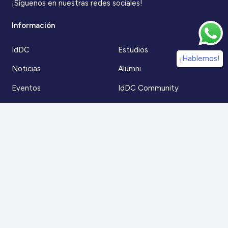
¡Síguenos en nuestras redes sociales!
Información
IdDC
Estudios
¡Hablemos!
Noticias
Alumni
Eventos
IdDC Community
Formación
Acceso AulaIDDC
Nosotros
Canal de denuncias
Contacto
Para más información
Escríbenos a
contacto@iddc.cl
O llámanos al
22 5706045