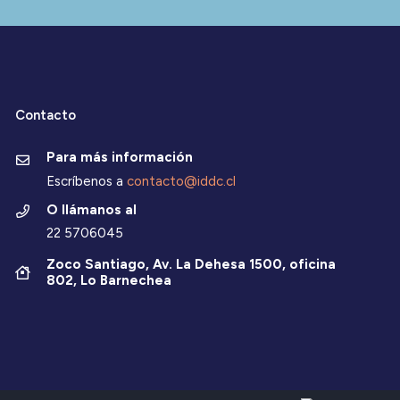
Contacto
Para más información
Escríbenos a
contacto@iddc.cl
O llámanos al
22 5706045
Zoco Santiago, Av. La Dehesa 1500, oficina
802, Lo Barnechea