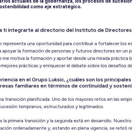
afíos actuales de la gobernanza, los procesos de sucesión
 sostenibilidad como eje estratégico.
 ti integrarte al directorio del Instituto de Directore
io representa una oportunidad para contribuir a fortalecer los 
ra apoyar la formación de personas y futuros directores en un
e me motiva la formación y aportar desde una mirada práctica b
mejores prácticas y enriquecer el debate sobre los desafíos de 
eriencia en el Grupo Luksic, ¿cuáles son los principale
esas familiares en términos de continuidad y sosteni
transición planificada. Uno de los mayores retos en las empre
ucesión tempranos, estructurados y legitimados.
s la primera transición y la segunda está en desarrollo. Nuestr
ación ordenadamente y, estando en plena vigencia, se retiró re