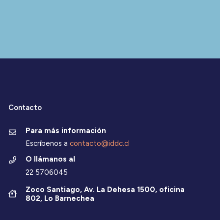
Contacto
Para más información
Escríbenos a
contacto@iddc.cl
O llámanos al
22 5706045
Zoco Santiago, Av. La Dehesa 1500, oficina
802, Lo Barnechea