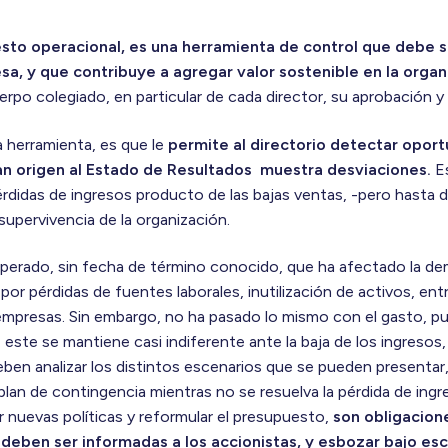
sto operacional, es una herramienta de control que debe s
sa, y que contribuye a agregar valor sostenible en la organ
erpo colegiado, en particular de cada director, su aprobación y 
ta herramienta, es que le
permite al directorio detectar opor
dan origen al Estado de Resultados muestra desviaciones.
Es
érdidas de ingresos producto de las bajas ventas, -pero hasta 
supervivencia de la organización.
sperado, sin fecha de término conocido, que ha afectado la de
or pérdidas de fuentes laborales, inutilización de activos, entr
empresas. Sin embargo, no ha pasado lo mismo con el gasto, pu
, este se mantiene casi indiferente ante la baja de los ingresos,
eben analizar los distintos escenarios que se pueden presentar,
plan de contingencia mientras no se resuelva la pérdida de ing
r nuevas políticas y reformular el presupuesto,
son obligacione
 deben ser informadas a los accionistas, y esbozar bajo esc