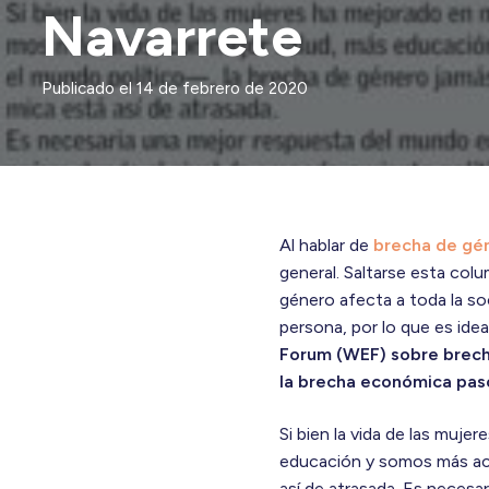
Navarrete
Publicado el
14 de febrero de 2020
Al hablar de
brecha de gé
general. Saltarse esta colu
género afecta a toda la soc
persona, por lo que es ide
Forum (WEF) sobre brech
la brecha económica pasó
Si bien la vida de las mu
educación y somos más act
así de atrasada. Es necesar