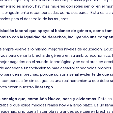
emenino es mayor, hay más mujeres con roles senior en el mun
en ser igualmente recompensadas como sus pares. Esto es cla
arios para el desarrollo de las mujeres.
islación laboral que apoye al balance de género, como ta
miso con la igualdad de derechos, incluyendo una compens
siempre vuelve a lo mismo: mejores niveles de educación. Educa
erzos para cerrar la brecha de género en su ámbito económico. 
 mejor pagados en el mundo tecnológico y en sectores en cre
 de acceder a financiamiento para desarrollar negocios propios.
yo para cerrar brechas, porque son una señal evidente de que s
 compensación sin sesgos es una real herramienta que debe 
ortalezcan nuestro
liderazgo.
be ser algo que, como Año Nuevo, pase y olvidemos.
Esta es 
trabajo que exige medidas reales hoy y a largo plazo. Es un lla
equeñas, sino que a hacer obras grandes que cierren brechas