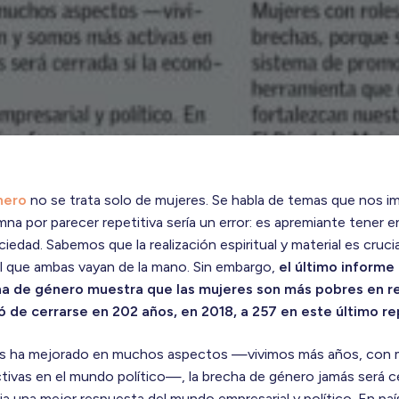
nero
no se trata solo de mujeres. Se habla de temas que nos i
mna por parecer repetitiva sería un error: es apremiante tener 
iedad. Sabemos que la realización espiritual y material es crucial
al que ambas vayan de la mano. Sin embargo,
el último inform
a de género muestra que las mujeres son más pobres en re
 de cerrarse en 202 años, en 2018, a 257 en este último re
jeres ha mejorado en muchos aspectos —vivimos más años, con 
ivas en el mundo político—, la brecha de género jamás será ce
ia una mejor respuesta del mundo empresarial y político. En paí