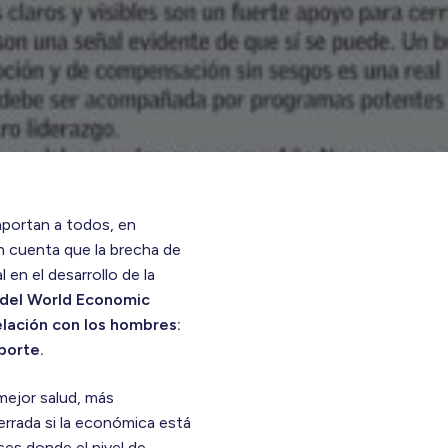
mportan a todos, en
en cuenta que la brecha de
 en el desarrollo de la
e del World Economic
lación con los hombres:
porte.
mejor salud, más
rrada si la económica está
ses donde el nivel de