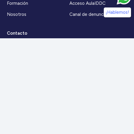
Formación
Acceso AulaIDDC
¡Hablemos!
Nosotros
Canal de denuncias
Contacto
Para más información
Escríbenos a
contacto@iddc.cl
O llámanos al
22 5706045
Zoco Santiago, Av. La Dehesa 1500, oficina 802,
Lo Barnechea