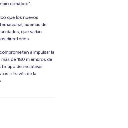
mbio climático”.
alcó que los nuevos
nternacional, además de
tunidades, que varían
los directorios.
 comprometen a impulsar la
son más de 180 miembros de
e tipo de iniciativas;
stos a través de la
.