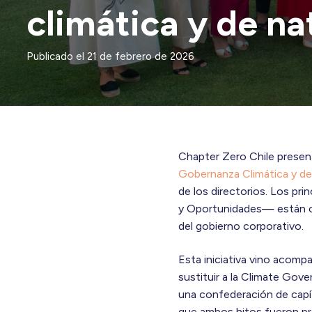
climática y de n
Publicado el
21 de febrero de 2026
Chapter Zero Chile present
Gobernanza Climática y de
de los directorios. Los pri
y Oportunidades— están c
del gobierno corporativo.
Esta iniciativa vino acomp
sustituir a la Climate Gov
una confederación de capí
que ambos hitos fueron pr