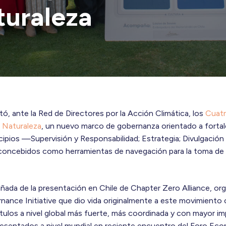
aturaleza
ó, ante la Red de Directores por la Acción Climática, los
Cuatr
 Naturaleza
, un nuevo marco de gobernanza orientado a fortale
ncipios —Supervisión y Responsabilidad; Estrategia; Divulgación
oncebidos como herramientas de navegación para la toma de d
añada de la presentación en Chile de Chapter Zero Alliance, or
ernance Initiative que dio vida originalmente a este movimiento 
tulos a nivel global más fuerte, más coordinada y con mayor 
esentados a nivel mundial en reciente encuentro del Foro Ec