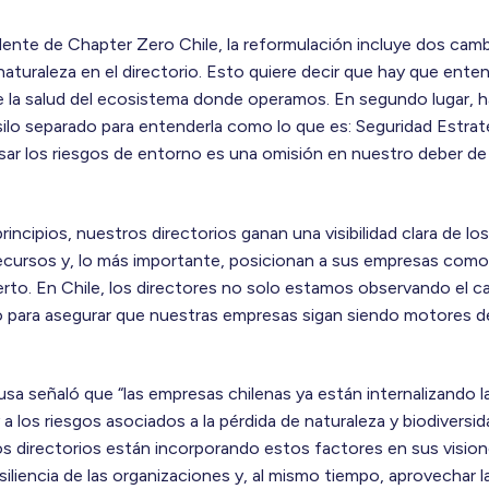
ente de Chapter Zero Chile, la reformulación incluye dos cambi
naturaleza en el directorio. Esto quiere decir que hay que ente
 la salud del ecosistema donde operamos. En segundo lugar, ha
ilo separado para entenderla como lo que es: Seguridad Estraté
isar los riesgos de entorno es una omisión en nuestro deber 
incipios, nuestros directorios ganan una visibilidad clara de l
recursos y, lo más importante, posicionan a sus empresas como
erto. En Chile, los directores no solo estamos observando el 
o para asegurar que nuestras empresas sigan siendo motores de
usa señaló que “las empresas chilenas ya están internalizando 
a y a los riesgos asociados a la pérdida de naturaleza y biodivers
s directorios están incorporando estos factores en sus visione
esiliencia de las organizaciones y, al mismo tiempo, aprovechar