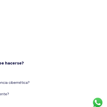
be hacerse?
encia cibernética?
mente?