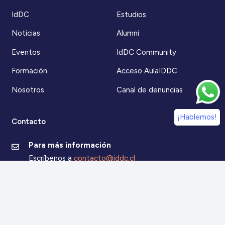
IdDC
Estudios
Noticias
Alumni
Eventos
IdDC Community
Formación
Acceso AulaIDDC
Nosotros
Canal de denuncias
¡Hablemos!
Contacto
Para más información
Escríbenos a
contacto@iddc.cl
O llámanos al
22 5706045
Zoco Santiago, Av. La Dehesa 1500, oficina 802,
Lo Barnechea