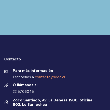
Contacto
Para más información
Escríbenos a
contacto@iddc.cl
O llámanos al
22 5706045
Zoco Santiago, Av. La Dehesa 1500, oficina
802, Lo Barnechea