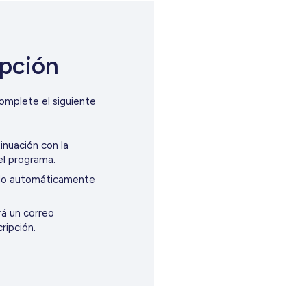
ipción
omplete el siguiente
inuación con la
el programa.
gido automáticamente
rá un correo
cripción.