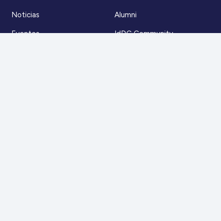
Noticias
Alumni
Eventos
IdDC Community
Formación
Acceso AulaIDDC
Nosotros
Canal de denuncias
Contacto
Para más información
Escríbenos a
contacto@iddc.cl
O llámanos al
22 5706045
Zoco Santiago, Av. La Dehesa 1500, oficina 802,
Lo Barnechea