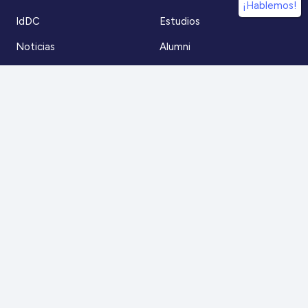
¡Hablemos!
IdDC
Estudios
Noticias
Alumni
Eventos
IdDC Community
Formación
Acceso AulaIDDC
Nosotros
Canal de denuncias
Contacto
Para más información
Escríbenos a
contacto@iddc.cl
O llámanos al
22 5706045
Zoco Santiago, Av. La Dehesa 1500, oficina 802,
Lo Barnechea