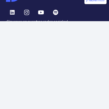
¡Hablemos!
¡Síguenos en nuestras redes sociales!
Información
IdDC
Estudios
Noticias
Alumni
Eventos
IdDC Community
Formación
Acceso AulaIDDC
Nosotros
Canal de denuncias
Contacto
Para más información