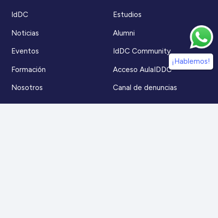
IdDC
Estudios
Noticias
Alumni
Eventos
IdDC Community
¡Hablemos!
Formación
Acceso AulaIDDC
Nosotros
Canal de denuncias
Contacto
Para más información
Escríbenos a
contacto@iddc.cl
O llámanos al
22 5706045
Zoco Santiago, Av. La Dehesa 1500, oficina 802,
Lo Barnechea