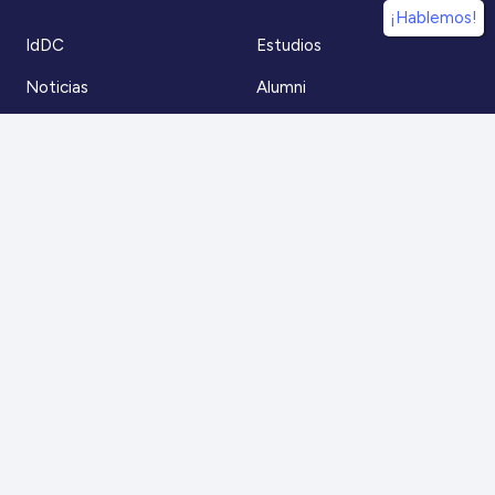
¡Hablemos!
IdDC
Estudios
Noticias
Alumni
Eventos
IdDC Community
Formación
Acceso AulaIDDC
Nosotros
Canal de denuncias
Contacto
Para más información
Escríbenos a
contacto@iddc.cl
O llámanos al
22 5706045
Zoco Santiago, Av. La Dehesa 1500, oficina 802,
Lo Barnechea