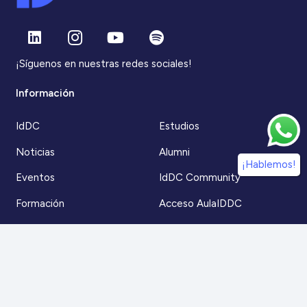
¡Síguenos en nuestras redes sociales!
Información
IdDC
Estudios
Noticias
Alumni
¡Hablemos!
Eventos
IdDC Community
Formación
Acceso AulaIDDC
Nosotros
Canal de denuncias
Contacto
Para más información