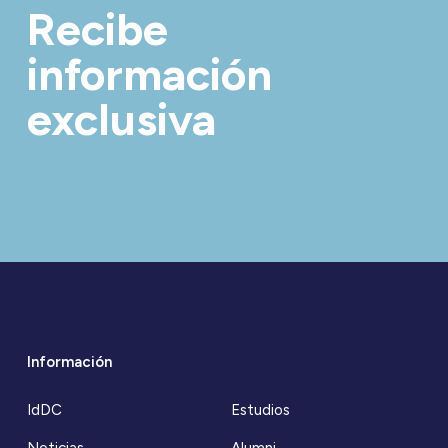
Recibe
información
exclusiva
Información
IdDC
Estudios
Noticias
Alumni