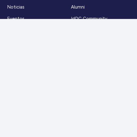
Noticias
Alumni
Eventos
IdDC Community
Formación
Acceso AulaIDDC
Nosotros
Canal de denuncias
Contacto
Para más información
Escríbenos a
contacto@iddc.cl
O llámanos al
22 5706045
Zoco Santiago, Av. La Dehesa 1500, oficina 802,
Lo Barnechea