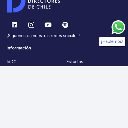
¡Síguenos en nuestras redes sociales!
¡Hablemos!
Información
IdDC
Estudios
Noticias
Alumni
Eventos
IdDC Community
Formación
Acceso AulaIDDC
Nosotros
Canal de denuncias
Contacto