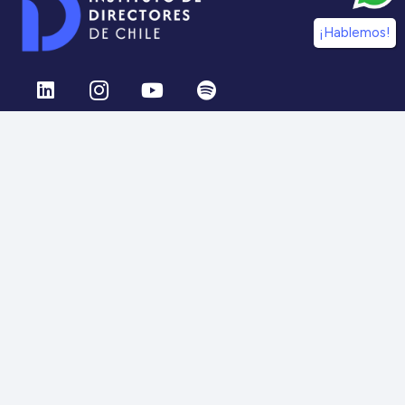
¡Hablemos!
¡Síguenos en nuestras redes sociales!
Información
IdDC
Estudios
Noticias
Alumni
Eventos
IdDC Community
Formación
Acceso AulaIDDC
Nosotros
Canal de denuncias
Contacto