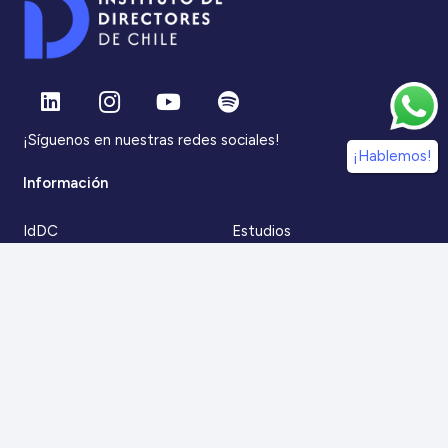
¡Síguenos en nuestras redes sociales!
¡Hablemos!
Información
IdDC
Estudios
Noticias
Alumni
Eventos
IdDC Community
Formación
Acceso AulaIDDC
Nosotros
Canal de denuncias
Contacto