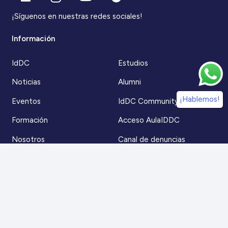
¡Síguenos en nuestras redes sociales!
Información
IdDC
Estudios
Noticias
Alumni
¡Hablemos!
Eventos
IdDC Community
Formación
Acceso AulaIDDC
Nosotros
Canal de denuncias
Contacto
Para más información
Escríbenos a
contacto@iddc.cl
O llámanos al