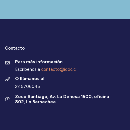
Contacto
Para más información
Escríbenos a
contacto@iddc.cl
O llámanos al
22 5706045
Zoco Santiago, Av. La Dehesa 1500, oficina
802, Lo Barnechea