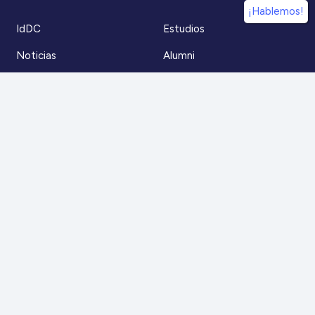
¡Hablemos!
IdDC
Estudios
Noticias
Alumni
Eventos
IdDC Community
Formación
Acceso AulaIDDC
Nosotros
Canal de denuncias
Contacto
Para más información
Escríbenos a
contacto@iddc.cl
O llámanos al
22 5706045
Zoco Santiago, Av. La Dehesa 1500, oficina 802,
Lo Barnechea