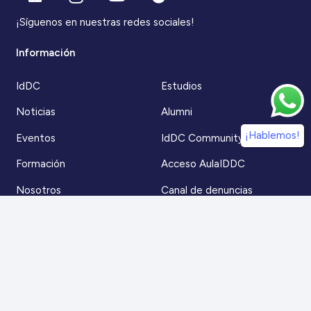
¡Síguenos en nuestras redes sociales!
Información
IdDC
Estudios
Noticias
Alumni
¡Hablemos!
Eventos
IdDC Community
Formación
Acceso AulaIDDC
Nosotros
Canal de denuncias
Contacto
Para más información
Escríbenos a
contacto@iddc.cl
O llámanos al