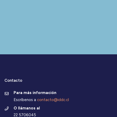
Contacto
Para más información
Escríbenos a
contacto@iddc.cl
O llámanos al
22 5706045