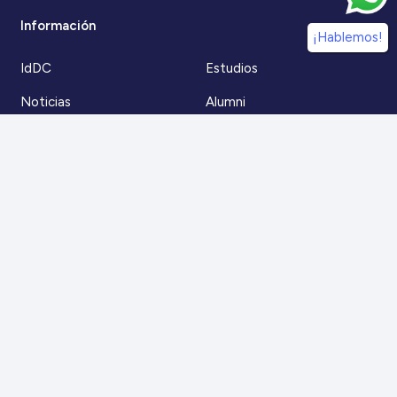
Información
¡Hablemos!
IdDC
Estudios
Noticias
Alumni
Eventos
IdDC Community
Formación
Acceso AulaIDDC
Nosotros
Canal de denuncias
Contacto
Para más información
Escríbenos a
contacto@iddc.cl
O llámanos al
22 5706045