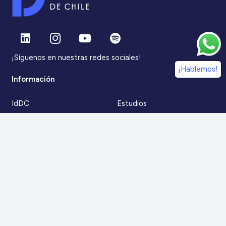
¡Síguenos en nuestras redes sociales!
¡Hablemos!
Información
IdDC
Estudios
Noticias
Alumni
Eventos
IdDC Community
Formación
Acceso AulaIDDC
Nosotros
Canal de denuncias
Contacto