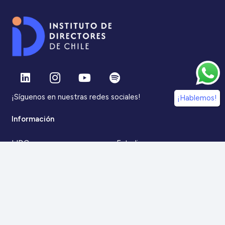
¡Síguenos en nuestras redes sociales!
¡Hablemos!
Información
IdDC
Estudios
Noticias
Alumni
Eventos
IdDC Community
Formación
Acceso AulaIDDC
Nosotros
Canal de denuncias