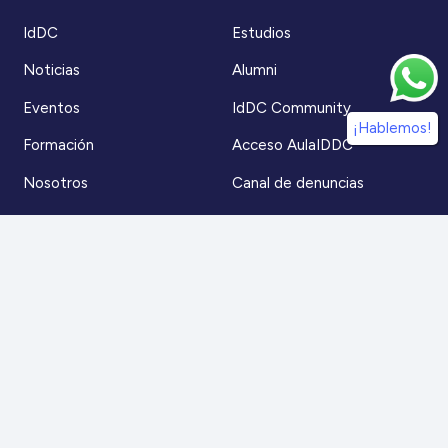
IdDC
Estudios
Noticias
Alumni
Eventos
IdDC Community
¡Hablemos!
Formación
Acceso AulaIDDC
Nosotros
Canal de denuncias
Contacto
Para más información
Escríbenos a
contacto@iddc.cl
O llámanos al
22 5706045
Zoco Santiago, Av. La Dehesa 1500, oficina 802,
Lo Barnechea