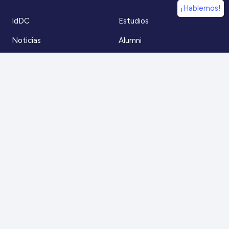
¡Hablemos!
IdDC
Estudios
Noticias
Alumni
Eventos
IdDC Community
Formación
Acceso AulaIDDC
Nosotros
Canal de denuncias
Contacto
Para más información
Escríbenos a
contacto@iddc.cl
O llámanos al
22 5706045
Zoco Santiago, Av. La Dehesa 1500, oficina 802,
Lo Barnechea