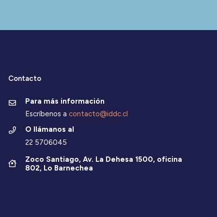
Contacto
Para más información
Escríbenos a
contacto@iddc.cl
O llámanos al
22 5706045
Zoco Santiago, Av. La Dehesa 1500, oficina
802, Lo Barnechea