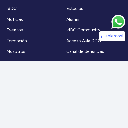
IdDC
Estudios
Noticias
Alumni
Eventos
IdDC Community
¡Hablemos!
Formación
Acceso AulaIDDC
Nosotros
Canal de denuncias
Contacto
Para más información
Escríbenos a
contacto@iddc.cl
O llámanos al
22 5706045
Zoco Santiago, Av. La Dehesa 1500, oficina 802,
Lo Barnechea