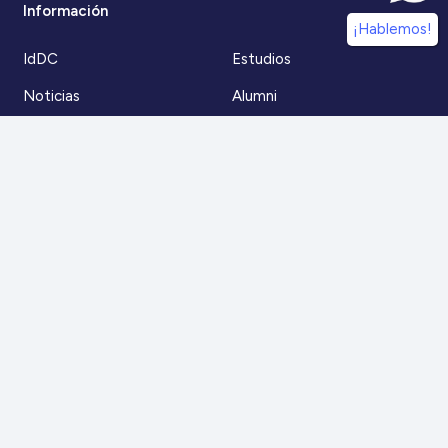
Información
¡Hablemos!
IdDC
Estudios
Noticias
Alumni
Eventos
IdDC Community
Formación
Acceso AulaIDDC
Nosotros
Canal de denuncias
Contacto
Para más información
Escríbenos a
contacto@iddc.cl
O llámanos al
22 5706045
Zoco Santiago, Av. La Dehesa 1500, oficina 802,