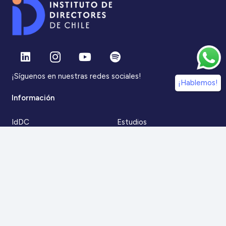
¡Síguenos en nuestras redes sociales!
¡Hablemos!
Información
IdDC
Estudios
Noticias
Alumni
Eventos
IdDC Community
Formación
Acceso AulaIDDC
Nosotros
Canal de denuncias