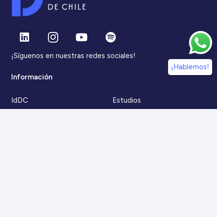
¡Síguenos en nuestras redes sociales!
¡Hablemos!
Información
IdDC
Estudios
Noticias
Alumni
Eventos
IdDC Community
Formación
Acceso AulaIDDC
Nosotros
Canal de denuncias
Contacto